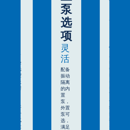
创
泵
电
新
选
池
项
放
心
灵
了
在主
活
验
电源
光
中断
配备
腔
时，
振动
吸
备用
隔离
谱
电池
的内
-
可确
置
S）
保持
泵，
平
续记
外置
专
录数
泵可
气
据，
选，
设
并实
满足