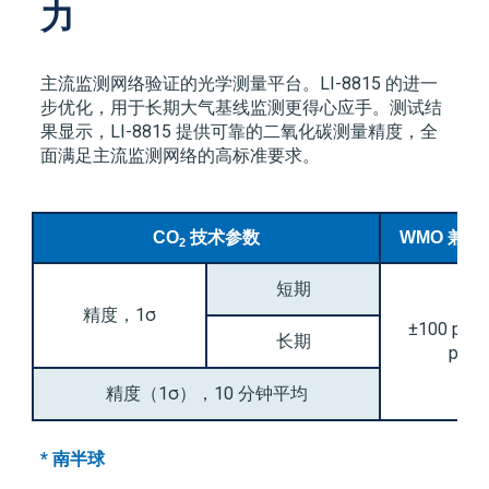
力
主流监测网络验证的光学测量平台。
LI-8815
的进一
步优化，用于长期大气基线监测更得心应手。测试结
果显示，
LI-8815
提供可靠的二氧化碳测量精度，全
面满足主流监测网络的高标准要求。
CO
技术参数
WMO 兼
2
短期
精度，1σ
±100 ppb 
长期
ppb
*
精度（1σ），10 分钟平均
* 南半球