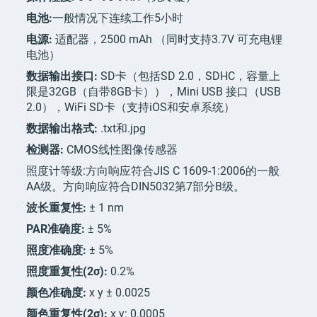
电池:
一般情况下连续工作5小时
电源:
适配器，2500 mAh （同时支持3.7V 可充电锂
电池）
数据输出接口:
SD卡（包括SD 2.0，SDHC，容量上
限是32GB（自带8GB卡）），Mini USB 接口（USB
2.0），WiFi SD卡（支持iOS和安卓系统）
数据输出格式:
.txt和.jpg
检测器:
CMOS线性图像传感器
照度计等级:方向响应符合JIS C 1609-1:2006的一般
AA级。方向响应符合DIN5032第7部分B级。
波长重复性:
± 1 nm
PAR准确度:
± 5%
照度准确度:
± 5%
照度重复性(2σ):
0.2%
颜色准确度:
x y ± 0.0025
颜色重复性(2σ):
x y: 0.0005