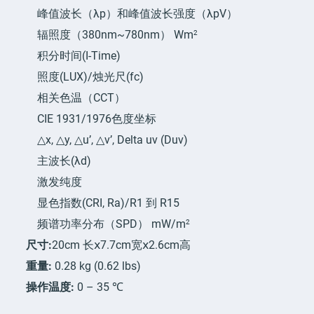
峰值波长（λp）和峰值波长强度（λpV）
2
辐照度（380nm~780nm） Wm
积分时间(I-Time)
照度(LUX)/烛光尺(fc)
相关色温（CCT）
CIE 1931/1976色度坐标
△x, △y, △u’, △v’, Delta uv (Duv)
主波长(λd)
激发纯度
显色指数(CRI, Ra)/R1 到 R15
2
频谱功率分布（SPD） mW/m
尺寸:
20cm 长ⅹ7.7cm宽ⅹ2.6cm高
重量:
0.28 kg (0.62 lbs)
操作温度:
0 – 35 ℃