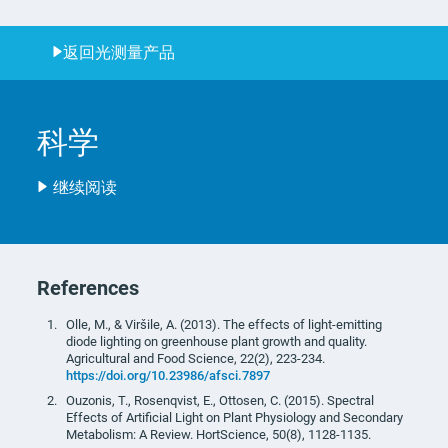
返回光测量产品
科学
继续阅读
References
Olle, M., & Viršile, A. (2013). The effects of light-emitting
diode lighting on greenhouse plant growth and quality.
Agricultural and Food Science, 22(2), 223-234.
https://doi.org/10.23986/afsci.7897
Ouzonis, T., Rosenqvist, E., Ottosen, C. (2015). Spectral
Effects of Artificial Light on Plant Physiology and Secondary
Metabolism: A Review. HortScience, 50(8), 1128-1135.