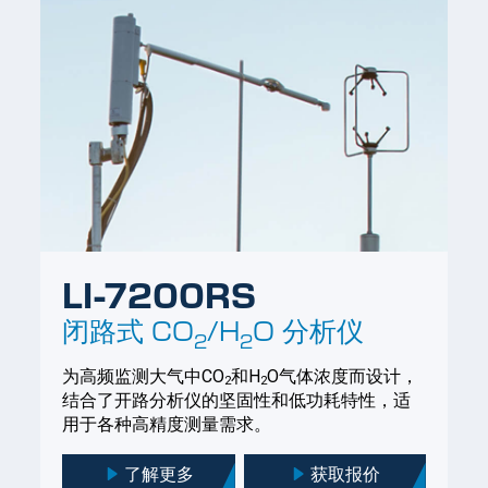
LI-7200RS
闭路式
CO
/H
O
分析仪
2
2
为高频监测大气中CO
和H
O气体浓度而设计，
2
2
结合了开路分析仪的坚固性和低功耗特性，适
用于各种高精度测量需求。
了解更多
获取报价