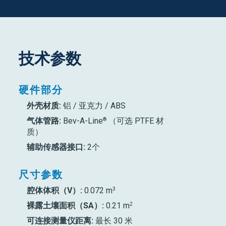
技术参数
硬件部分
外壳材质:
铝 / 亚克力 / ABS
®
气体管路:
Bev-A-Line
（可选 PTFE 材
质）
辅助传感器接口:
2个
尺寸参数
3
腔体体积（V）:
0.072 m
2
裸露土壤面积（SA）:
0.21 m
可连接测量仪距离:
最长 30 米