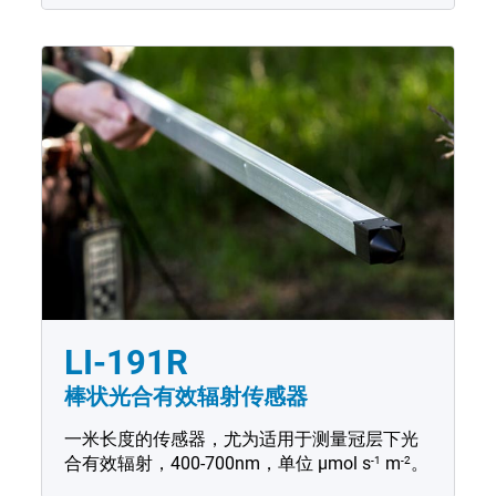
LI-191R
棒状光合有效辐射传感器
一米长度的传感器，尤为适用于测量冠层下光
-1
-2
合有效辐射，400-700nm，单位
µmol
s
m
。