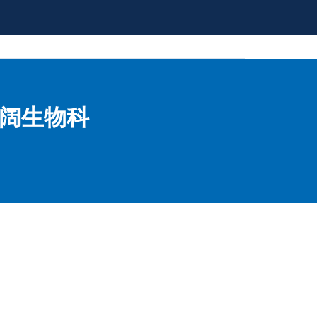
莱阔生物科