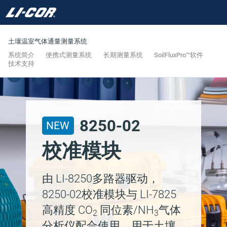
土壤温室气体通量测量系统
系统简介
便携式测量系统
长期测量系统
SoilFluxPro™软件
技术支持
8250-02
NEW
校准模块
由
LI-8250
多路器驱动，
8250-02校准模块与
LI-7825
高精度 CO
同位素/NH
气体
2
3
分析仪配合使用，用于土壤