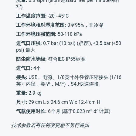
流量:
0.3 slpm (slpm是stard liter per minute的缩
写)
工作温度范围:
-20 - 45°C
工作环境相对湿度范围:
0至95%，非冷凝
工作环境压强范围:
50-110 kPa
进气口压强:
0.7 bar (10 psi) (
推荐
), <3.5 bar (<50
psi) 最大
防尘防水等级:
符合IEC IP55标准
进气口:
4个
接头:
USB、电源、1/8英寸外径管压缩接头 (1/16
英寸内径，类型，M/F)，S4J快速连接
重量:
2.9 kg
尺寸:
29 cm L x 24.6 cm W x 12.4 cm H
3
-1
气瓶使用时长:
6个月 (基于0.023 m
d
计算)
技术参数若有任何变更恕不另行通知