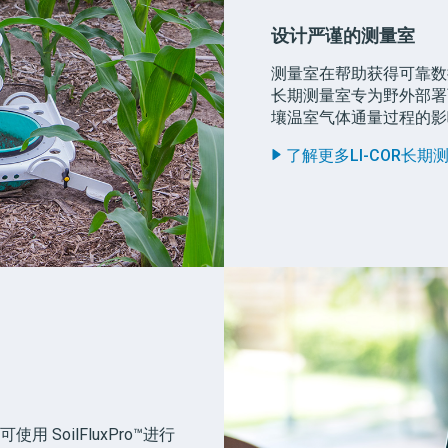
设计严谨的测量室
测量室在帮助获得可靠数据
长期测量室专为野外部署
壤温室气体通量过程的影
了解更多
LI-COR
长期
均可使用
SoilFluxPro
™
进行