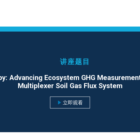
讲座题目
opy: Advancing Ecosystem GHG Measurement
Multiplexer Soil Gas Flux System
立即观看