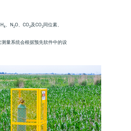
H
、N
O、CO
及CO
同位素、
4
2
2
2
套测量系统会根据预先软件中的设