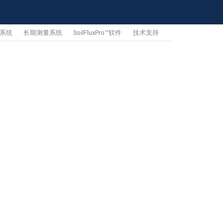
系统
长期测量系统
SoilFluxPro™软件
技术支持